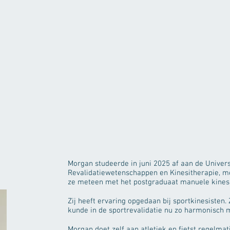
Morgan studeerde in juni 2025 af aan de Univers
Revalidatiewetenschappen en Kinesitherapie, met 
ze meteen met het postgraduaat manuele kinesi
Zij heeft ervaring opgedaan bij sportkinesisten
kunde in de sportrevalidatie nu zo harmonisch m
Morgan doet zelf aan atletiek en fietst regelmati